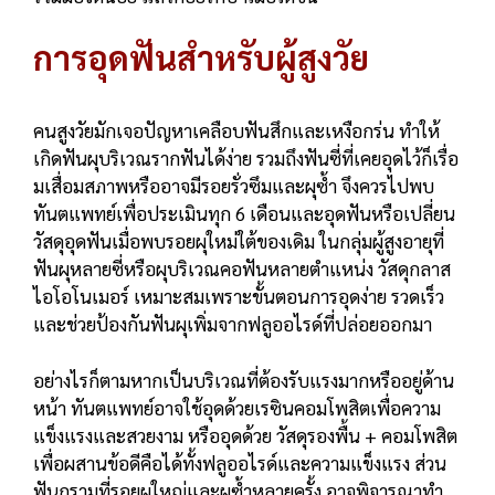
การอุดฟันสำหรับผู้สูงวัย
คนสูงวัยมักเจอปัญหาเคลือบฟันสึกและเหงือกร่น ทำให้
เกิดฟันผุบริเวณรากฟันได้ง่าย รวมถึงฟันซี่ที่เคยอุดไว้ก็เรื่อ
มเสื่อมสภาพหรืออาจมีรอยรั่วซึมและผุซ้ำ จึงควรไปพบ
ทันตแพทย์เพื่อประเมินทุก 6 เดือนและอุดฟันหรือเปลี่ยน
วัสดุอุดฟันเมื่อพบรอยผุใหม่ใต้ของเดิม ในกลุ่มผู้สูงอายุที่
ฟันผุหลายซี่หรือผุบริเวณคอฟันหลายตำแหน่ง วัสดุกลาส
ไอโอโนเมอร์ เหมาะสมเพราะขั้นตอนการอุดง่าย รวดเร็ว
และช่วยป้องกันฟันผุเพิ่มจากฟลูออไรด์ที่ปล่อยออกมา​
อย่างไรก็ตามหากเป็นบริเวณที่ต้องรับแรงมากหรืออยู่ด้าน
หน้า ทันตแพทย์อาจใช้อุดด้วยเรซินคอมโพสิตเพื่อความ
แข็งแรงและสวยงาม หรืออุดด้วย วัสดุรองพื้น + คอมโพสิต
เพื่อผสานข้อดีคือได้ทั้งฟลูออไรด์และความแข็งแรง ส่วน
ฟันกรามที่รอยผุใหญ่และผุซ้ำหลายครั้ง อาจพิจารณาทำ