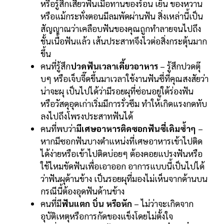
หรือรู้สึกเสียวฟันเมื่อทานของร้อน เย็น ของหวาน
หรือแม้กระทั่งตอนมีลมพัดผ่านฟัน สิ่งเหล่านี้เป็น
สัญญาณว่าเคลือบฟันของคุณถูกทำลายจนไปถึง
ชั้นเนื้อฟันแล้ว เส้นประสาทจึงไวต่อสิ่งกระตุ้นมาก
ขึ้น
คนที่รู้สึก
ปวดฟันเวลาเคี้ยวอาหาร
– รู้สึกปวดตุ๊
บๆ หรือเจ็บจี๊ดขึ้นมาเวลาใช้งานฟันซี่ที่คุณสงสัยว่า
น่าจะผุ เป็นไปได้ว่ามีรอยผุที่ซ่อนอยู่ใต้ร่องฟัน
หรือวัสดุอุดเก่าเริ่มมีการรั่วซึม ทำให้เกิดแรงกดทับ
ลงไปถึงโพรงประสาทฟันได้
คนที่พบว่า
มีเศษอาหารติดซอกฟันซี่เดิมซ้ำๆ
–
หากมีซอกฟันบางตำแหน่งที่เศษอาหารเข้าไปติด
ได้ง่ายหรือเข้าไปติดบ่อยๆ ต้องคอยแปรงฟันหรือ
ใช้ไหมขัดฟันเพื่อเอาออก อาการแบบนี้เป็นไปได้
ว่าฟันผุด้านข้าง เป็นรอยผุที่มองไม่เห็นจากด้านบน
กรณีนี้ต้องอุดฟันด้านข้าง
คนที่มี
ฟันแตก บิ่น หรือหัก
– ไม่ว่าจะเกิดจาก
อุบัติเหตุหรือการกัดของแข็งโดยไม่ตั้งใจ