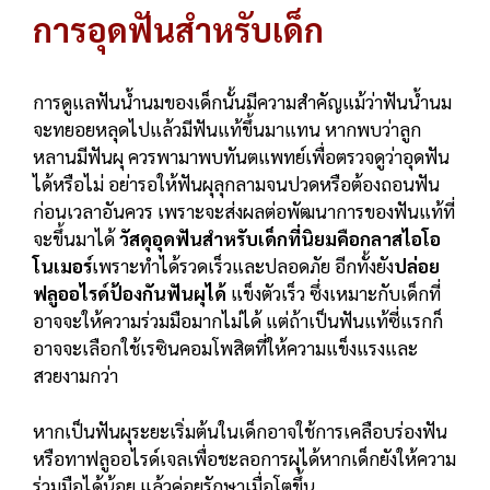
การอุดฟันสำหรับเด็ก
การดูแลฟันน้ำนมของเด็กนั้นมีความสำคัญแม้ว่าฟันน้ำนม
จะทยอยหลุดไปแล้วมีฟันแท้ขึ้นมาแทน หากพบว่าลูก
หลานมีฟันผุ ควรพามาพบทันตแพทย์เพื่อตรวจดูว่าอุดฟัน
ได้หรือไม่ อย่ารอให้ฟันผุลุกลามจนปวดหรือต้องถอนฟัน
ก่อนเวลาอันควร เพราะจะส่งผลต่อพัฒนาการของฟันแท้ที่
จะขึ้นมาได้
วัสดุอุดฟันสำหรับเด็กที่นิยมคือกลาสไอโอ
โนเมอร์
เพราะทำได้รวดเร็วและปลอดภัย อีกทั้งยัง
ปล่อย
ฟลูออไรด์ป้องกันฟันผุได้
แข็งตัวเร็ว ซึ่งเหมาะกับเด็กที่
อาจจะให้ความร่วมมือมากไม่ได้ แต่ถ้าเป็นฟันแท้ซี่แรกก็
อาจจะเลือกใช้เรซินคอมโพสิตที่ให้ความแข็งแรงและ
สวยงามกว่า
หากเป็นฟันผุระยะเริ่มต้นในเด็กอาจใช้การเคลือบร่องฟัน
หรือทาฟลูออไรด์เจลเพื่อชะลอการผุได้หากเด็กยังให้ความ
ร่วมมือได้น้อย แล้วค่อยรักษาเมื่อโตขึ้น