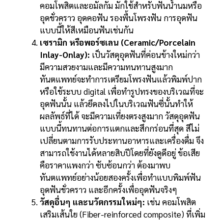
คอมโพสิตและอมัลกัม มักใช้สำหรับฟันน้ำนมหรือ
อุดชั่วคราว อุดคอฟัน รองพื้นโพรงฟัน การอุดฟัน
แบบนี้ให้สีเหมือนฟันเช่นกัน
เซรามิก หรือพอร์ซเลน (Ceramic/Porcelain
Inlay-Onlay):
เป็นวัสดุอุดฟันที่ค่อนข้างใหม่กว่า
มีความสวยงามและมีความทนทานสูงมาก
ทันตแพทย์จะทำการเตรียมโพรงฟันแล้วพิมพ์ปาก
หรือใช้ระบบ digital เพื่อทำรูปทรงของบริเวณที่จะ
อุดฟันนั้น แล้วยึดลงไปในบริเวณฟันซี่นั้นทำให้
ผลลัพธ์ที่ได้ จะมีความเที่ยงตรงสูงมาก วัสดุอุดฟัน
แบบนี้ทนทานต่อการแตกและสึกกร่อนที่สุด สีไม่
เปลี่ยนตามการรับประทานอาหารและเครื่องดื่ม จึง
สามารถใช้งานได้หลายสิบปีโดยที่ยังดูดีอยู่ ข้อเสีย
คือราคาแพงกว่า ซับซ้อนกว่า ต้องมาพบ
ทันตแพทย์อย่างน้อยสองครั้งเพื่อทำแบบพิมพ์ฟัน
อุดฟันชั่วคราว และอีกครั้งเพื่ออุดฟันจริงๆ
วัสดุอื่นๆ และนวัตกรรมใหม่ๆ:
เช่น คอมโพสิต
เสริมเส้นใย (Fiber-reinforced composite) ที่เพิ่ม