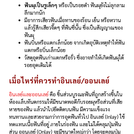
ฟันผุเป็นรูเล็กๆ
หรือเป็นรอยดำ ฟันผุยังไม่ลุกลาม
ลึกมากนัก
มีอาการเสียวฟันเมื่อทานของร้อน เย็น หรือหวาน
แล้วรู้สึกเสียวจี๊ดๆ ที่ฟันซี่นั้น ซึ่งเป็นสัญญาณของ
ฟันผุ
ฟันบิ่นหรือแตกเล็กน้อย จากเกิดอุบัติเหตุทำให้ฟัน
แตกหรือบิ่นเล็กน้อย
วัสดุอุดฟันเก่าแตกหรือรั่ว ซึ่งอาจทำให้เกิดฟันผุใต้
รอยอุดเดิมได้
เมื่อไหร่ที่ควรทำอินเลย์/ออนเลย์
อินเลย์และออนเลย์
คือ ชิ้นส่วนบูรณะฟันที่ถูกสร้างขึ้นใน
ห้องแล็บทันตกรรมให้มีขนาดพอดีกับรอยผุหรือส่วนที่เสีย
หายของฟัน แล้วนำไปยึดติดบนฟัน มีความแข็งแรง
ทนทานและสวยงามกว่าการอุดฟันทั่วไป อินเลย์ (Inlay) ใช้
ทดแทนเนื้อฟันที่อยู่ ภายในร่องฟัน และไม่ได้คลุมปุ่มฟัน
ส่วน ออนเลย์ (Onlay) จะมีขนาดใหญ่กว่า โดยจะคลุมปุ่ม