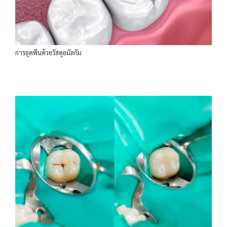
การอุดฟันด้วยวัสดุอมัลกัม