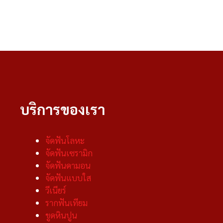
บริการของเรา
จัดฟันโลหะ
จัดฟันเซรามิก
จัดฟันดามอน
จัดฟันแบบใส
วีเนียร์
รากฟันเทียม
ขูดหินปูน